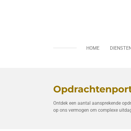
Ga
direct
naar
de
hoofdinhoud
HOME
DIENSTEN
Opdrachtenport
Ontdek een aantal aansprekende opdra
op ons vermogen om complexe uitdagin